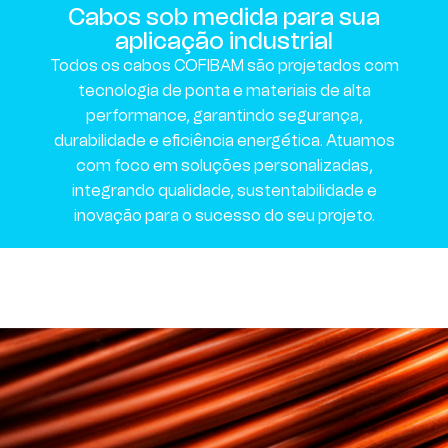
Cabos sob medida para sua
aplicação industrial
Todos os cabos COFIBAM são projetados com
tecnologia de ponta e materiais de alta
performance, garantindo segurança,
durabilidade e eficiência energética. Atuamos
com foco em soluções personalizadas,
integrando qualidade, sustentabilidade e
inovação para o sucesso do seu projeto.