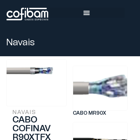
Navais
NAVAIS
CABO MR90X
CABO
COFINAV
R90XTFX