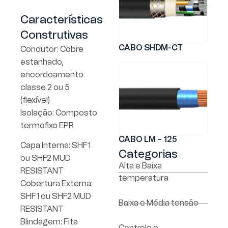
Características
Construtivas
CABO SHDM-CT
Condutor: Cobre
estanhado,
encordoamento
classe 2 ou 5
(flexível)
Isolação: Composto
termofixo EPR
CABO LM – 125
Capa Interna: SHF1
Categorias
ou SHF2 MUD
Alta e Baixa
RESISTANT
temperatura
Cobertura Externa:
SHF1 ou SHF2 MUD
Baixa e Média tensão
RESISTANT
Blindagem: Fita
Controle e