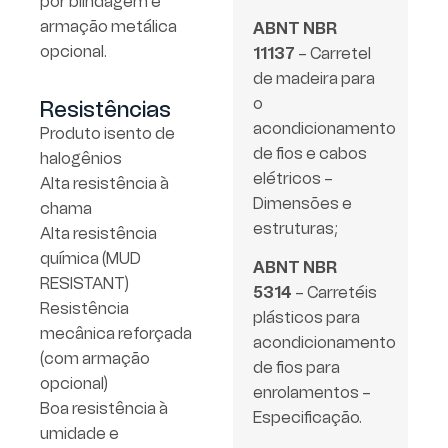
por blindagem e
armação metálica
ABNT NBR
opcional.
11137
– Carretel
de madeira para
o
Resistências
acondicionamento
Produto isento de
de fios e cabos
halogênios
elétricos –
Alta resistência à
Dimensões e
chama
estruturas;
Alta resistência
química (MUD
ABNT NBR
RESISTANT)
5314
– Carretéis
Resistência
plásticos para
mecânica reforçada
acondicionamento
(com armação
de fios para
opcional)
enrolamentos –
Boa resistência à
Especificação.
umidade e