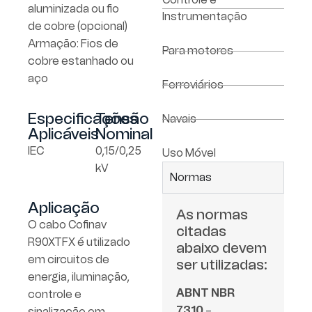
aluminizada ou fio
Instrumentação
de cobre (opcional)
Armação: Fios de
Para motores
cobre estanhado ou
aço
Ferroviários
Especificações
Tensão
Navais
Aplicáveis
Nominal
IEC
0,15/0,25
Uso Móvel
kV
Normas
Aplicação
As normas
O cabo Cofinav
citadas
R90XTFX é utilizado
abaixo devem
em circuitos de
ser utilizadas:
energia, iluminação,
ABNT NBR
controle e
7310
–
sinalização em