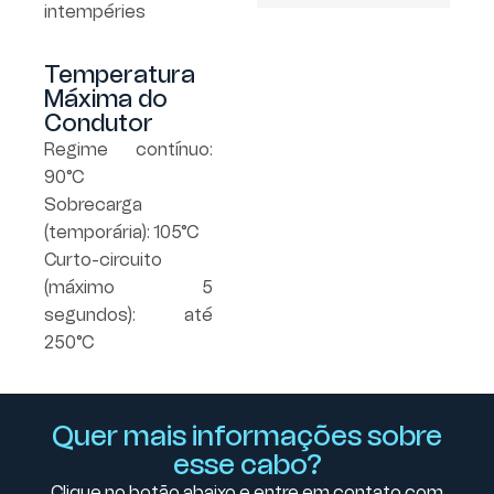
intempéries
Temperatura
Máxima do
Condutor
Regime contínuo:
90°C
Sobrecarga
(temporária): 105°C
Curto-circuito
(máximo 5
segundos): até
250°C
Quer mais informações sobre
esse cabo?
Clique no botão abaixo e entre em contato com